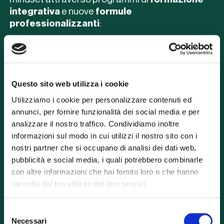
integrativa
e nuove
formule
professionalizzanti
:
Scopri di più
Questo sito web utilizza i cookie
Utilizziamo i cookie per personalizzare contenuti ed
annunci, per fornire funzionalità dei social media e per
analizzare il nostro traffico. Condividiamo inoltre
Vedi i formatori coinvolti
informazioni sul modo in cui utilizzi il nostro sito con i
nostri partner che si occupano di analisi dei dati web,
pubblicità e social media, i quali potrebbero combinarle
con altre informazioni che hai fornito loro o che hanno
raccolto dal tuo utilizzo dei loro servizi.
Job Experience
Selezione
Necessari
del