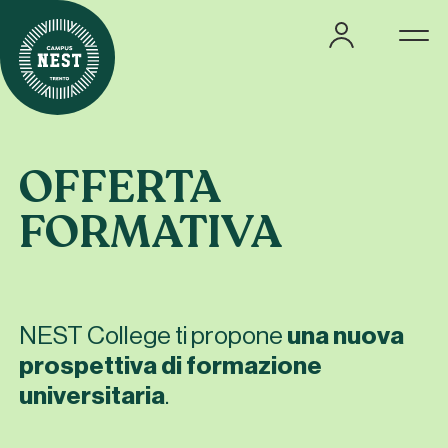
Offerta residenziale
OFFERTA
Offerta formativa
FORMATIVA
Master Meeting
Comitato scientifico
I formatori
NEST College ti propone
una nuova
prospettiva di formazione
Lo staff
universitaria
.
Domanda di ammissione