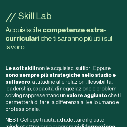
Skill Lab
Acquisisci le
competenze extra-
curriculari
che ti saranno più utili sul
lavoro.
Le soft skill
non le acquisisci sui libri. Eppure
sono sempre più strategiche nello studio e
sul lavoro
: attitudine alle relazioni, flessibilità,
leadership, capacità di negoziazione e problem
solving rappresentano un
valore aggiunto
che ti
permetterà di fare la differenza a livello umano e
professionale.
NEST College ti aiuta ad adottare il giusto
mindset attraverso programmi di
formazione