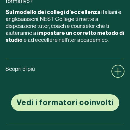
formativo?
Sul modello dei collegi d’eccellenza
italiani e
anglosassoni, NEST College ti mette a
Offerta residenziale
disposizione tutor, coach e counselor che ti
Spazi Campus NEST
aiuteranno a
impostare un corretto metodo di
studio
e ad eccellere nell’iter accademico.
Formazione Campus NEST
Lo staff
Domanda di ammissione
Scopri di più
International students
Soluzioni per i neolaureati
Vedi i formatori coinvolti