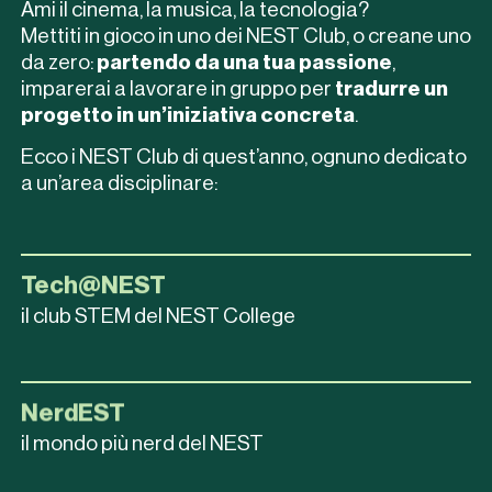
Ami il cinema, la musica, la tecnologia?
Appartamenti Trento
Mettiti in gioco in uno dei NEST Club, o creane uno
da zero:
partendo da una tua passione
,
imparerai a lavorare in gruppo per
tradurre un
Campus NEST Rovereto
progetto in un’iniziativa concreta
.
Ecco i NEST Club di quest’anno, ognuno dedicato
a un’area disciplinare:
Chi siamo
Per le aziende
Tech@NEST
il club STEM del NEST College
Per le istituzioni
Collabora con noi
Contatti
NerdEST
il mondo più nerd del NEST