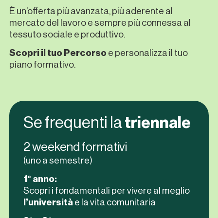
International students
È un’offerta più avanzata, più aderente al
mercato del lavoro e sempre più connessa al
Rinnova la tua permanenza
tessuto sociale e produttivo.
Albo NEST College
Scopri il tuo Percorso
e personalizza il tuo
Servizio Civile Universale Provinciale
piano formativo.
Se frequenti la
triennale
2 weekend formativi
(uno a semestre)
1° anno:
Scopri i fondamentali per vivere al meglio
l’università
e la vita comunitaria