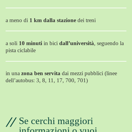
International students
Rinnova la tua permanenza
a meno di
1 km dalla stazione
dei treni
Albo NEST College
Servizio Civile Universale Provinciale
a soli
10 minuti
in bici
dall’università
, seguendo la
pista ciclabile
in una
zona ben servita
dai mezzi pubblici (linee
dell’autobus: 3, 8, 11, 17, 700, 701)
Se cerchi maggiori
informazioni o vuoi