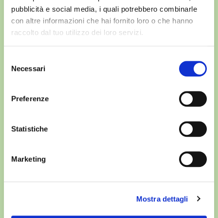
Offerta residenziale
pubblicità e social media, i quali potrebbero combinarle
con altre informazioni che hai fornito loro o che hanno
Spazi Campus NEST
raccolto dal tuo utilizzo dei loro servizi.
Formazione Campus NEST
Selezione
Lo staff
Necessari
del
consenso
Domanda di ammissione
Preferenze
International students
Soluzioni per i neolaureati
Statistiche
Marketing
Mostra dettagli