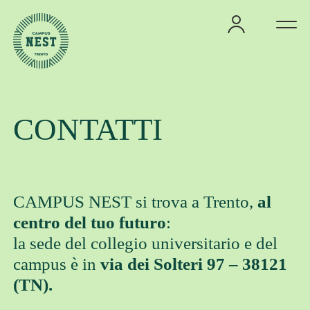
Offerta residenziale
CONTATTI
Offerta formativa
Master Meeting
CAMPUS NEST si trova a Trento,
al
Comitato scientifico
centro del tuo futuro
:
I formatori
la sede del collegio universitario e del
Lo staff
campus è in
via dei Solteri 97 – 38121
(TN).
Domanda di ammissione