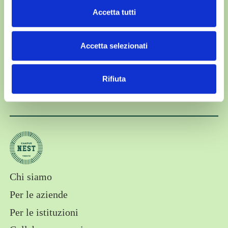
Accetta tutti
Ai sensi del Reg. (UE) 2016/679 (GDPR) dichiaro di aver
Accetta selezionati
letto l'
Informativa Privacy
*
Rifiuta
Chi siamo
Appartamenti Trento
Per le aziende
Per le istituzioni
Campus NEST Rovereto